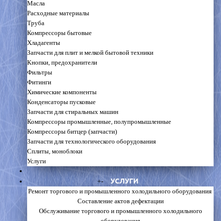
Масла
Расходные материалы
Труба
Компрессоры бытовые
Хладагенты
Запчасти для плит и мелкой бытовой техники
Кнопки, предохранители
Фильтры
Фитинги
Химические компоненты
Конденсаторы пусковые
Запчасти для стиральных машин
Компрессоры промышленные, полупромышленные
Компрессоры битцер (запчасти)
Запчасти для технологического оборудования
Сплиты, моноблоки
Услуги
УСЛУГИ
+
-
Ремонт торгового и промышленного холодильного оборудования
Составление актов дефектации
Обслуживание торгового и промышленного холодильного
оборудования