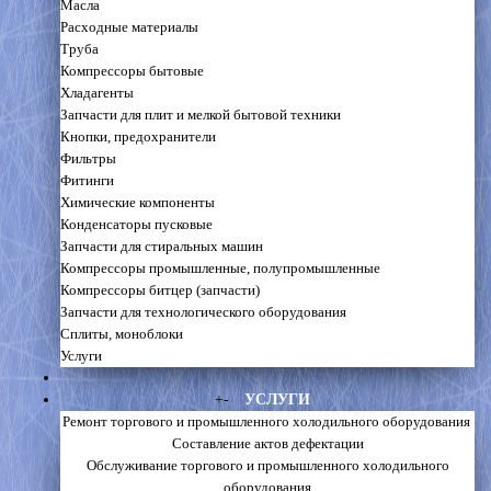
Масла
Расходные материалы
Труба
Компрессоры бытовые
Хладагенты
Запчасти для плит и мелкой бытовой техники
Кнопки, предохранители
Фильтры
Фитинги
Химические компоненты
Конденсаторы пусковые
Запчасти для стиральных машин
Компрессоры промышленные, полупромышленные
Компрессоры битцер (запчасти)
Запчасти для технологического оборудования
Сплиты, моноблоки
Услуги
+
-
УСЛУГИ
Ремонт торгового и промышленного холодильного оборудования
Составление актов дефектации
Обслуживание торгового и промышленного холодильного
оборудования