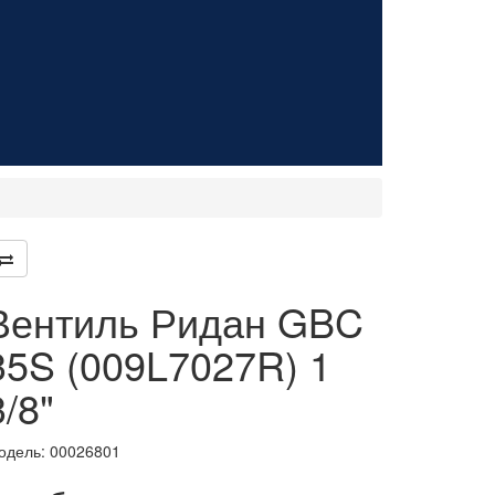
Вентиль Ридан GBC
35S (009L7027R) 1
3/8"
одель:
00026801