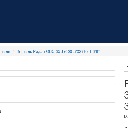
нтили
Вентиль Ридан GBC 35S (009L7027R) 1 3/8"
)
М