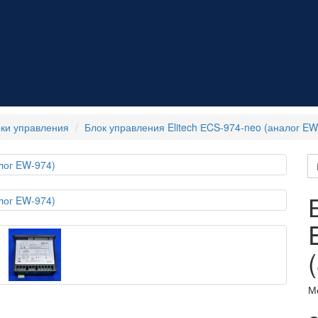
ки управления
Блок управления Elitech ЕCS-974-neo (аналог EW
М