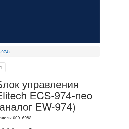
-974)
Блок управления
Elitech ЕCS-974-neo
(аналог EW-974)
одель:
00016982