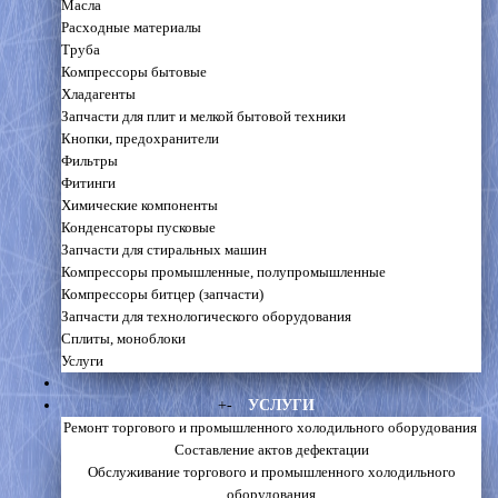
Масла
Расходные материалы
Труба
Компрессоры бытовые
Хладагенты
Запчасти для плит и мелкой бытовой техники
Кнопки, предохранители
Фильтры
Фитинги
Химические компоненты
Конденсаторы пусковые
Запчасти для стиральных машин
Компрессоры промышленные, полупромышленные
Компрессоры битцер (запчасти)
Запчасти для технологического оборудования
Сплиты, моноблоки
Услуги
+
-
УСЛУГИ
Ремонт торгового и промышленного холодильного оборудования
Составление актов дефектации
Обслуживание торгового и промышленного холодильного
оборудования