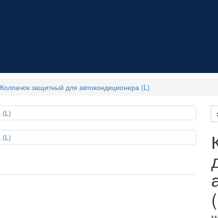
Колпачок защитный для автокондиционера (L)
М