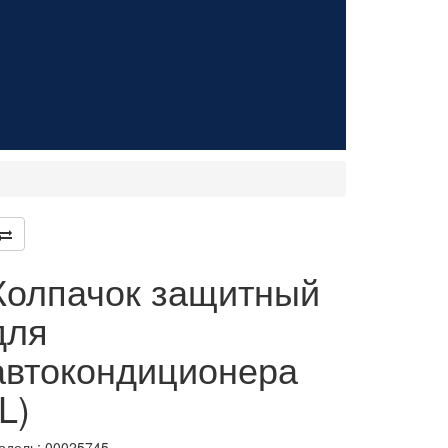
Колпачок защитный
для
автокондиционера
(L)
одель:
00025745