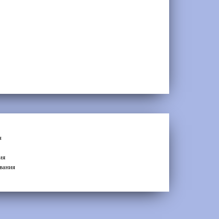
я
ия
вания