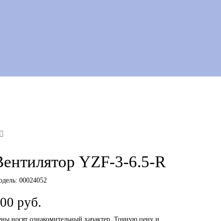
Вентилятор YZF-3-6.5-R
одель:
00024052
00 руб.
ны носят ознакомительный характер. Точную цену и