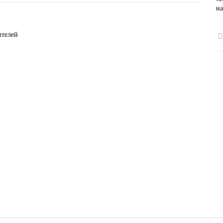
на
ителей