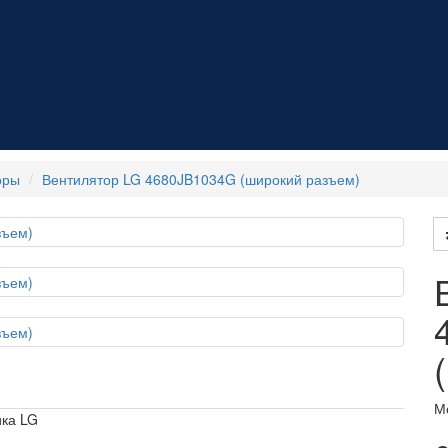
оры
Вентилятор LG 4680JB1034G (широкий разъем)
М
ика LG