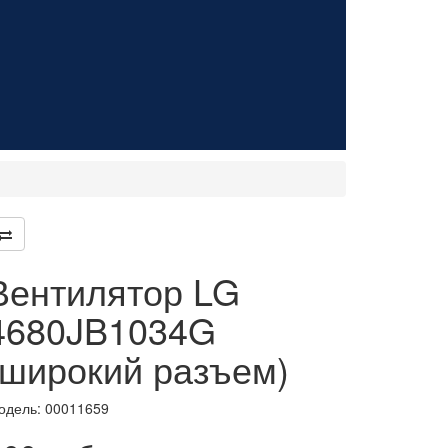
Вентилятор LG
4680JB1034G
(широкий разъем)
одель:
00011659