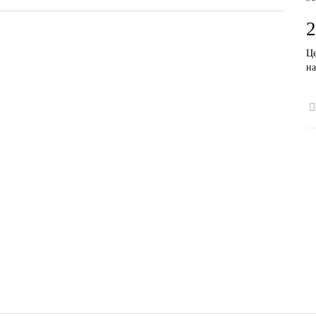
2
Це
на