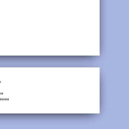
я
ия
вания