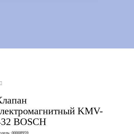
Клапан
электромагнитный KMV-
432 BOSCH
одель:
00008959