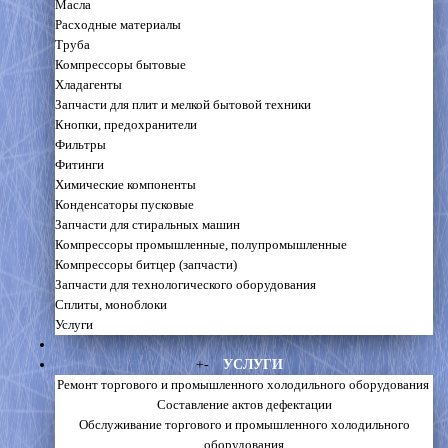
Масла
Расходные материалы
Труба
Компрессоры бытовые
Хладагенты
Запчасти для плит и мелкой бытовой техники
Кнопки, предохранители
Фильтры
Фитинги
Химические компоненты
Конденсаторы пусковые
Запчасти для стиральных машин
Компрессоры промышленные, полупромышленные
Компрессоры битцер (запчасти)
Запчасти для технологического оборудования
Сплиты, моноблоки
Услуги
+
-
УСЛУГИ
Ремонт торгового и промышленного холодильного оборудования
Составление актов дефектации
Обслуживание торгового и промышленного холодильного
оборудования