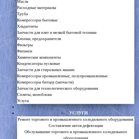
Масла
Расходные материалы
Труба
Компрессоры бытовые
Хладагенты
Запчасти для плит и мелкой бытовой техники
Кнопки, предохранители
Фильтры
Фитинги
Химические компоненты
Конденсаторы пусковые
Запчасти для стиральных машин
Компрессоры промышленные, полупромышленные
Компрессоры битцер (запчасти)
Запчасти для технологического оборудования
Сплиты, моноблоки
Услуги
+
-
УСЛУГИ
Ремонт торгового и промышленного холодильного оборудования
Составление актов дефектации
Обслуживание торгового и промышленного холодильного
оборудования