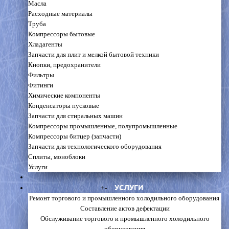
Масла
Расходные материалы
Труба
Компрессоры бытовые
Хладагенты
Запчасти для плит и мелкой бытовой техники
Кнопки, предохранители
Фильтры
Фитинги
Химические компоненты
Конденсаторы пусковые
Запчасти для стиральных машин
Компрессоры промышленные, полупромышленные
Компрессоры битцер (запчасти)
Запчасти для технологического оборудования
Сплиты, моноблоки
Услуги
УСЛУГИ
+
-
Ремонт торгового и промышленного холодильного оборудования
Составление актов дефектации
Обслуживание торгового и промышленного холодильного
оборудования