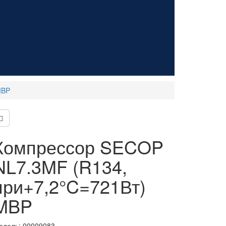
MBP
Компрессор SECOP
NL7.3MF (R134,
при+7,2°C=721Вт)
MBP
одель:
00009083