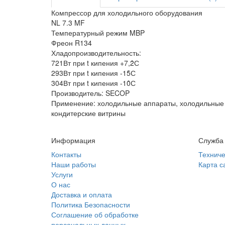
Компрессор для холодильного оборудования
NL 7.3 MF
Температурный режим MBP
Фреон R134
Хладопроизводительность:
721Вт при t кипения +7,2̊С
293Вт при t кипения -15̊С
304Вт при t кипения -10̊С
Производитель: SECOP
Применение: холодильные аппараты, холодильные 
кондитерские витрины
Информация
Служба
Контакты
Техниче
Наши работы
Карта с
Услуги
О нас
Доставка и оплата
Политика Безопасности
Соглашение об обработке
персональных данных