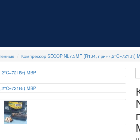
ленные
Компрессор SECOP NL7.3MF (R134, при+7,2°C=721Вт) 
М