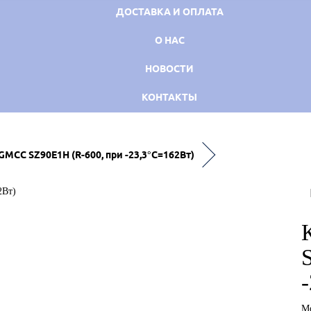
ДОСТАВКА И ОПЛАТА
О НАС
НОВОСТИ
КОНТАКТЫ
MCC SZ90E1H (R-600, при -23,3°C=162Вт)
М