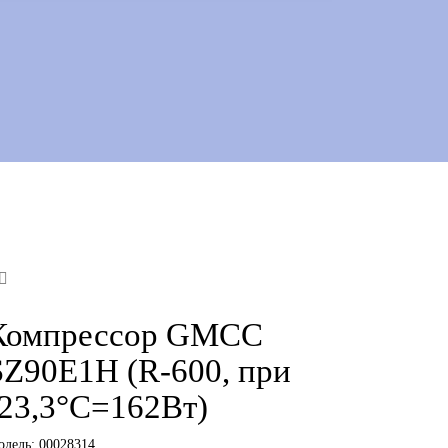
Компрессор GMCC
SZ90E1H (R-600, при
-23,3°C=162Вт)
одель:
00028314