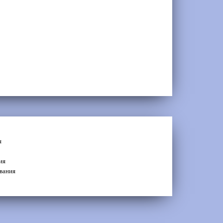
я
ия
вания