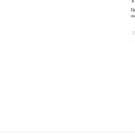
Це
на