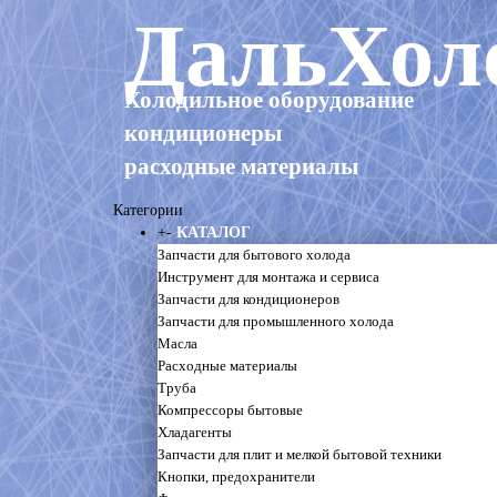
ДальХол
Холодильное оборудование
кондиционеры
расходные материалы
Категории
+
-
КАТАЛОГ
Запчасти для бытового холода
Инструмент для монтажа и сервиса
Запчасти для кондиционеров
Запчасти для промышленного холода
Масла
Расходные материалы
Труба
Компрессоры бытовые
Хладагенты
Запчасти для плит и мелкой бытовой техники
Кнопки, предохранители