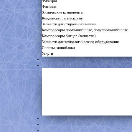
Фильтры
Фитинги
Химические компоненты
Конденсаторы пусковые
Запчасти для стиральных машин
Компрессоры промышленные, полупромышленные
Компрессоры битцер (запчасти)
Запчасти для технологического оборудования
Сплиты, моноблоки
Услуги