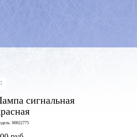
Лампа сигнальная
красная
одель:
00022775
00 руб.