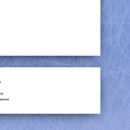
я
ия
вания