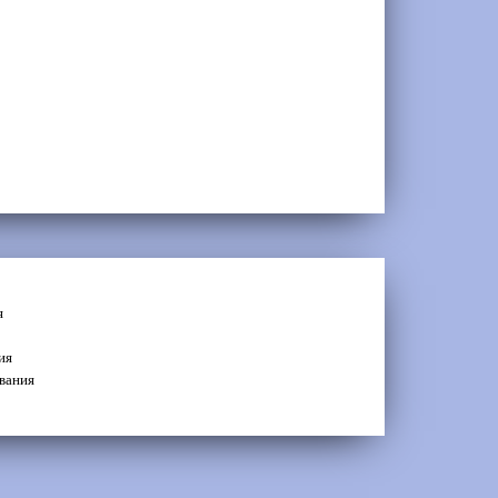
я
ия
вания