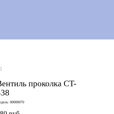
Вентиль проколка CT-
338
одель:
00000070
80 руб.