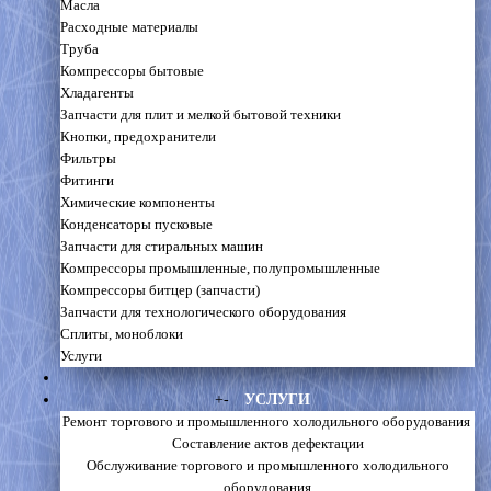
Масла
Расходные материалы
Труба
Компрессоры бытовые
Хладагенты
Запчасти для плит и мелкой бытовой техники
Кнопки, предохранители
Фильтры
Фитинги
Химические компоненты
Конденсаторы пусковые
Запчасти для стиральных машин
Компрессоры промышленные, полупромышленные
Компрессоры битцер (запчасти)
Запчасти для технологического оборудования
Сплиты, моноблоки
Услуги
+
-
УСЛУГИ
Ремонт торгового и промышленного холодильного оборудования
Составление актов дефектации
Обслуживание торгового и промышленного холодильного
оборудования