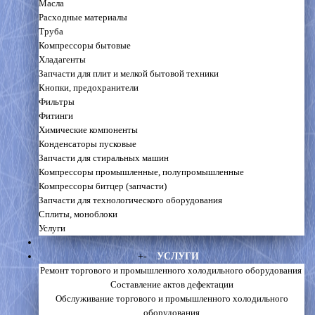
Масла
Расходные материалы
Труба
Компрессоры бытовые
Хладагенты
Запчасти для плит и мелкой бытовой техники
Кнопки, предохранители
Фильтры
Фитинги
Химические компоненты
Конденсаторы пусковые
Запчасти для стиральных машин
Компрессоры промышленные, полупромышленные
Компрессоры битцер (запчасти)
Запчасти для технологического оборудования
Сплиты, моноблоки
Услуги
+
-
УСЛУГИ
Ремонт торгового и промышленного холодильного оборудования
Составление актов дефектации
Обслуживание торгового и промышленного холодильного
оборудования