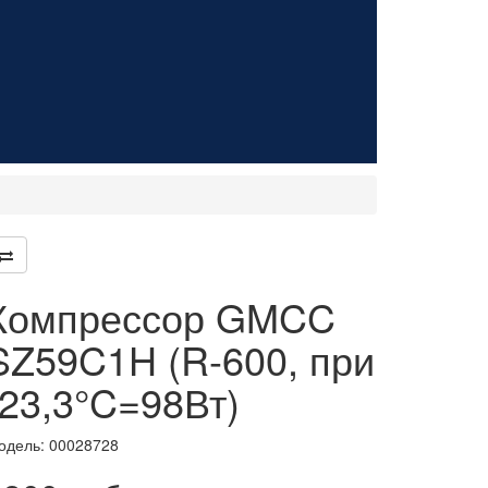
Компрессор GMCC
SZ59C1H (R-600, при
-23,3°C=98Вт)
одель:
00028728