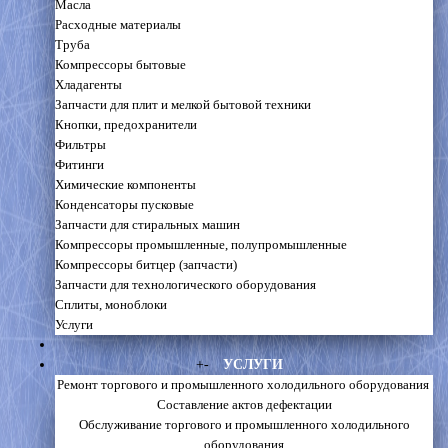
Масла
Расходные материалы
Труба
Компрессоры бытовые
Хладагенты
Запчасти для плит и мелкой бытовой техники
Кнопки, предохранители
Фильтры
Фитинги
Химические компоненты
Конденсаторы пусковые
Запчасти для стиральных машин
Компрессоры промышленные, полупромышленные
Компрессоры битцер (запчасти)
Запчасти для технологического оборудования
Сплиты, моноблоки
Услуги
+
-
УСЛУГИ
Ремонт торгового и промышленного холодильного оборудования
Составление актов дефектации
Обслуживание торгового и промышленного холодильного
оборудования