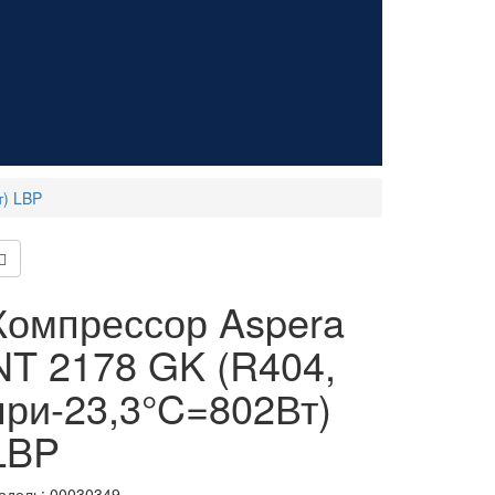
т) LBP
Компрессор Aspera
NT 2178 GK (R404,
при-23,3°C=802Вт)
LBP
одель:
00030349