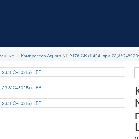
ленные
Компрессор Aspera NT 2178 GK (R404, при-23,3°C=802В
М